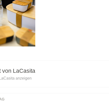
ht von
LaCasita
 LaCasita anzeigen
AG