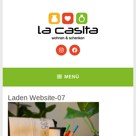
Zum
Inhalt
springen
Wohnen & Schenken
Instagram
Facebook
La Casita
MENÜ
Laden Website-07