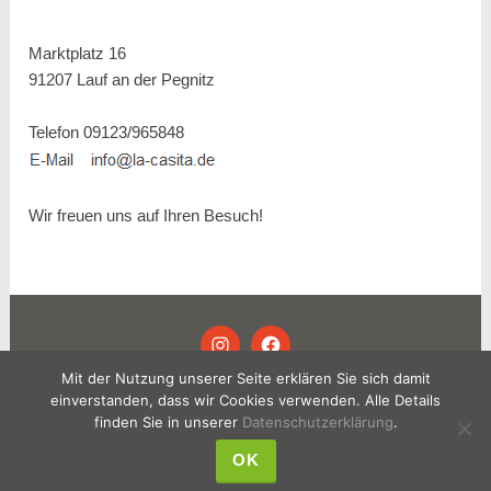
Marktplatz 16
91207 Lauf an der Pegnitz
Telefon 09123/965848
Wir freuen uns auf Ihren Besuch!
INSTAGRAM
FACEBOOK
Mit der Nutzung unserer Seite erklären Sie sich damit
einverstanden, dass wir Cookies verwenden. Alle Details
© 2024 LA CASITA .
IMPRESSUM
.
finden Sie in unserer
Datenschutzerklärung
.
DATENSCHUTZ
OK