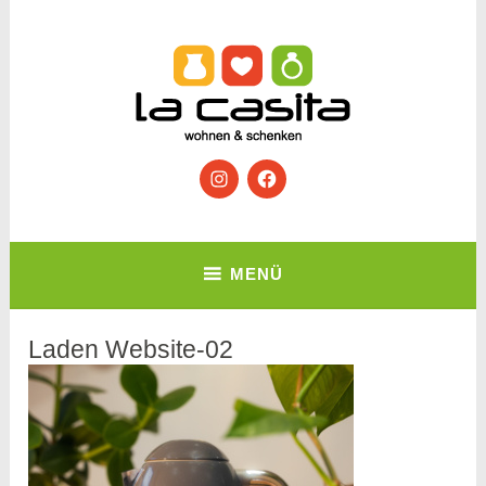
Zum
Inhalt
springen
Wohnen & Schenken
Instagram
Facebook
La Casita
MENÜ
Laden Website-02