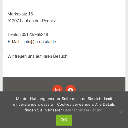
Marktplatz 16
91207 Lauf an der Pegnitz
Telefon 09123/965848
Wir freuen uns auf Ihren Besuch!
INSTAGRAM
FACEBOOK
Mit der Nutzung unserer Seite erklären Sie sich damit
einverstanden, dass wir Cookies verwenden. Alle Details
© 2024 LA CASITA .
IMPRESSUM
.
finden Sie in unserer
Datenschutzerklärung
.
DATENSCHUTZ
OK