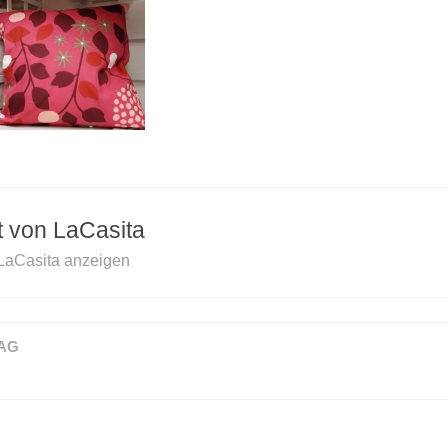
ht von
LaCasita
 LaCasita anzeigen
AG