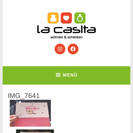
Zum
Inhalt
springen
Wohnen & Schenken
Instagram
Facebook
La Casita
MENÜ
IMG_7641