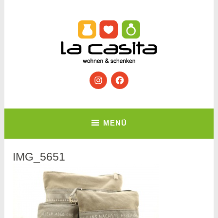
Zum
Inhalt
springen
Wohnen & Schenken
Instagram
Facebook
La Casita
MENÜ
IMG_5651