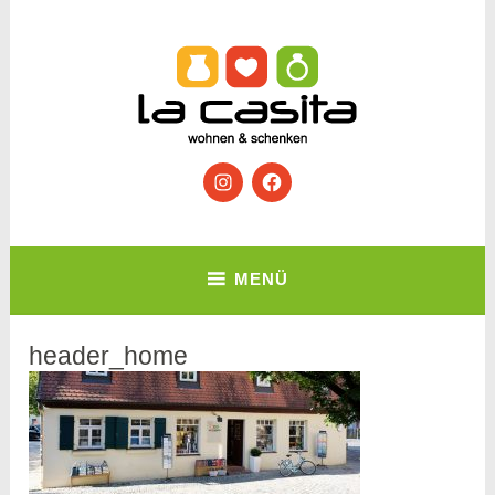
Zum
Inhalt
springen
Wohnen & Schenken
Instagram
Facebook
La Casita
MENÜ
header_home