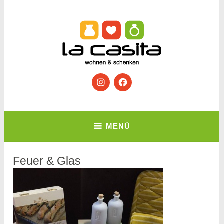
Zum
Inhalt
springen
Wohnen & Schenken
Instagram
Facebook
La Casita
MENÜ
Feuer & Glas