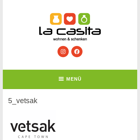
Zum
Inhalt
springen
Wohnen & Schenken
Instagram
Facebook
La Casita
MENÜ
5_vetsak