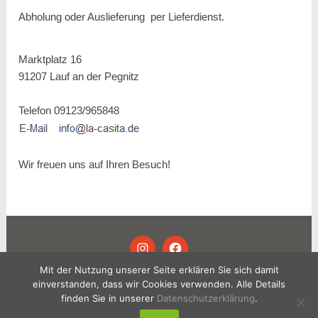
Abholung oder Auslieferung per
Lieferdienst.
Marktplatz 16
91207 Lauf an der Pegnitz
Telefon 09123/965848
Wir freuen uns auf Ihren Besuch!
INSTAGRAM
FACEBOOK
Mit der Nutzung unserer Seite erklären Sie sich damit
einverstanden, dass wir Cookies verwenden. Alle Details
© 2024 LA CASITA .
IMPRESSUM
.
finden Sie in unserer
Datenschutzerklärung
.
DATENSCHUTZ